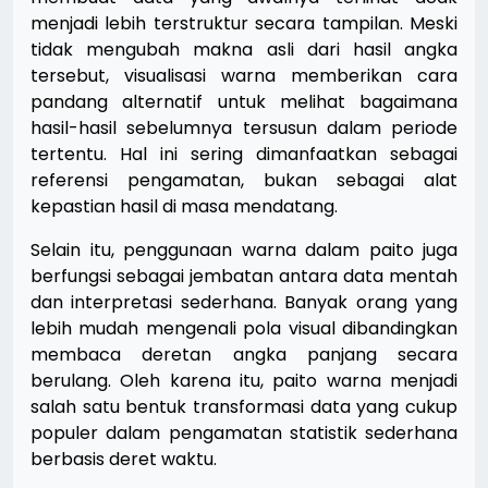
menjadi lebih terstruktur secara tampilan. Meski
tidak mengubah makna asli dari hasil angka
tersebut, visualisasi warna memberikan cara
pandang alternatif untuk melihat bagaimana
hasil-hasil sebelumnya tersusun dalam periode
tertentu. Hal ini sering dimanfaatkan sebagai
referensi pengamatan, bukan sebagai alat
kepastian hasil di masa mendatang.
Selain itu, penggunaan warna dalam paito juga
berfungsi sebagai jembatan antara data mentah
dan interpretasi sederhana. Banyak orang yang
lebih mudah mengenali pola visual dibandingkan
membaca deretan angka panjang secara
berulang. Oleh karena itu, paito warna menjadi
salah satu bentuk transformasi data yang cukup
populer dalam pengamatan statistik sederhana
berbasis deret waktu.