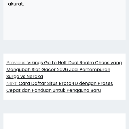
akurat.
Navigasi
Previous:
Vikings Go to Hell: Dual Realm Chaos yang
pos
Mengubah Slot Gacor 2026 Jadi Pertempuran
Surga vs Neraka
Next:
Cara Daftar Situs Broto4D dengan Proses
Cepat dan Panduan untuk Pengguna Baru