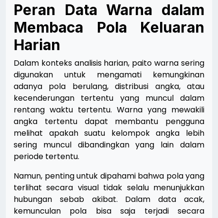
Peran Data Warna dalam
Membaca Pola Keluaran
Harian
Dalam konteks analisis harian, paito warna sering
digunakan untuk mengamati kemungkinan
adanya pola berulang, distribusi angka, atau
kecenderungan tertentu yang muncul dalam
rentang waktu tertentu. Warna yang mewakili
angka tertentu dapat membantu pengguna
melihat apakah suatu kelompok angka lebih
sering muncul dibandingkan yang lain dalam
periode tertentu.
Namun, penting untuk dipahami bahwa pola yang
terlihat secara visual tidak selalu menunjukkan
hubungan sebab akibat. Dalam data acak,
kemunculan pola bisa saja terjadi secara