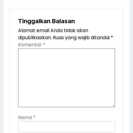
Tinggalkan Balasan
Alamat email Anda tidak akan
dipublikasikan.
Ruas yang wajib ditandai
*
Komentar
*
Nama
*