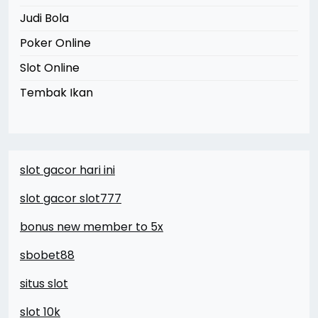
Judi Bola
Poker Online
Slot Online
Tembak Ikan
slot gacor hari ini
slot gacor slot777
bonus new member to 5x
sbobet88
situs slot
slot 10k