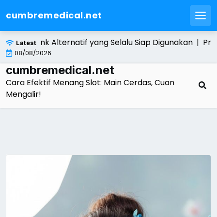
cumbremedical.net
Men
Skip
an Link Alternatif yang Selalu Siap Digunakan |
Prediks
Latest
to
08/08/2026
content
cumbremedical.net
Cara Efektif Menang Slot: Main Cerdas, Cuan
Mengalir!