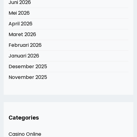
Juni 2026
Mei 2026
April 2026
Maret 2026
Februari 2026
Januari 2026
Desember 2025
November 2025
Categories
Casino Online