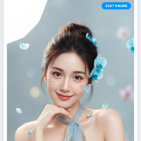
SLOT ONLINE