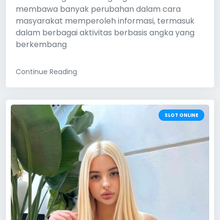
membawa banyak perubahan dalam cara
masyarakat memperoleh informasi, termasuk
dalam berbagai aktivitas berbasis angka yang
berkembang
Continue Reading
SLOT ONLINE