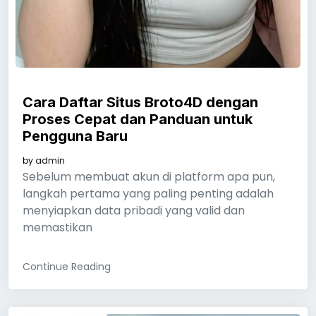
Cara Daftar Situs Broto4D dengan
Proses Cepat dan Panduan untuk
Pengguna Baru
by
admin
Sebelum membuat akun di platform apa pun,
langkah pertama yang paling penting adalah
menyiapkan data pribadi yang valid dan
memastikan
Continue Reading