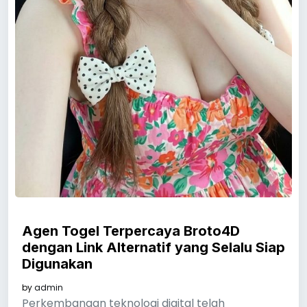
Agen Togel Terpercaya Broto4D
dengan Link Alternatif yang Selalu Siap
Digunakan
by
admin
Perkembangan teknologi digital telah