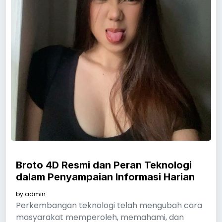
Broto 4D Resmi dan Peran Teknologi
dalam Penyampaian Informasi Harian
by
admin
Perkembangan teknologi telah mengubah cara
masyarakat memperoleh, memahami, dan