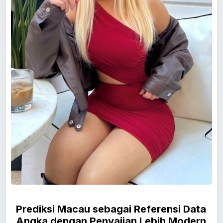
Prediksi Macau sebagai Referensi Data
Angka dengan Penyajian Lebih Modern