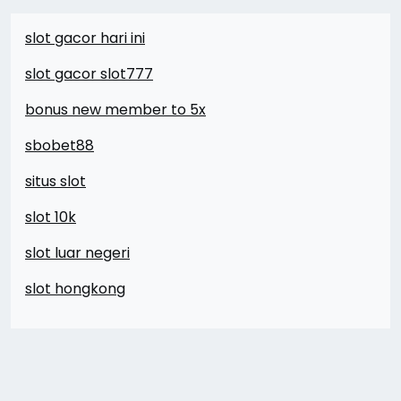
slot gacor hari ini
slot gacor slot777
bonus new member to 5x
sbobet88
situs slot
slot 10k
slot luar negeri
slot hongkong