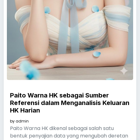
Paito Warna HK sebagai Sumber
Referensi dalam Menganalisis Keluaran
HK Harian
by
admin
Paito Warna HK dikenal sebagai salah satu
bentuk penyajian data yang mengubah deretan