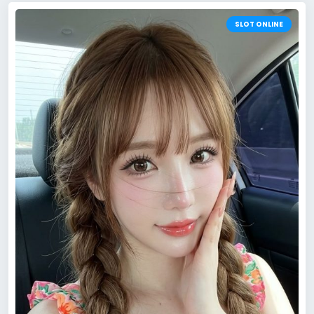
SLOT ONLINE