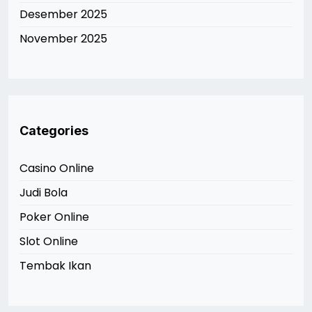
Desember 2025
November 2025
Categories
Casino Online
Judi Bola
Poker Online
Slot Online
Tembak Ikan