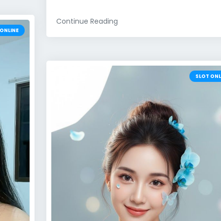
Continue Reading
ONLINE
SLOT ONL