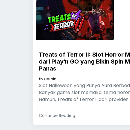
Treats of Terror II: Slot Horror 
dari Play’n GO yang Bikin Spin 
Panas
by
admin
Slot Halloween yang Punya Aura Berbe
Banyak game slot memakai tema horor 
Namun, Treats of Terror II dari provider
Continue Reading