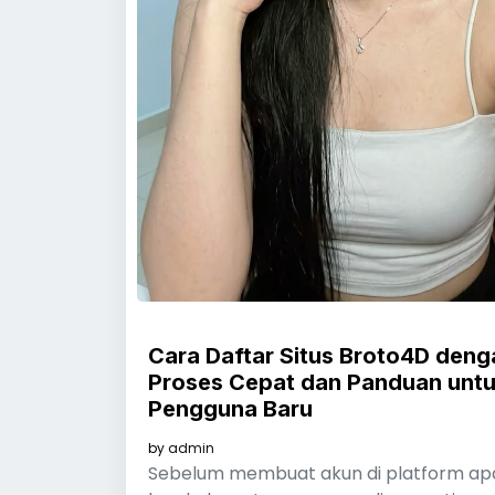
Cara Daftar Situs Broto4D deng
Proses Cepat dan Panduan unt
Pengguna Baru
by
admin
Sebelum membuat akun di platform ap