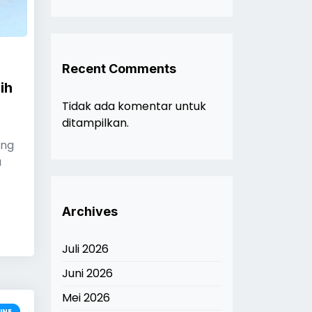
Recent Comments
ih
Tidak ada komentar untuk
ditampilkan.
ang
a
Archives
Juli 2026
Juni 2026
Mei 2026
INE