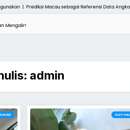
 |
Prediksi Macau sebagai Referensi Data Angka dengan 
an Mengalir!
nulis:
admin
ONLINE
SLOT ONL