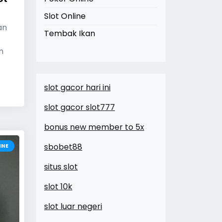
Slot Online
an
Tembak Ikan
n
slot gacor hari ini
slot gacor slot777
bonus new member to 5x
sbobet88
INE
situs slot
slot 10k
slot luar negeri