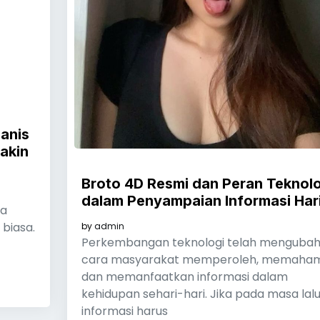
Manis
Makin
Broto 4D Resmi dan Peran Teknolo
dalam Penyampaian Informasi Har
da
biasa.
by
admin
Perkembangan teknologi telah menguba
cara masyarakat memperoleh, memaham
dan memanfaatkan informasi dalam
kehidupan sehari-hari. Jika pada masa lal
informasi harus