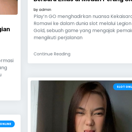
by
admin
Play’n GO menghadirkan nuansa Kekaisar
Romawi ke dalam dunia slot melalui Legion
gian
Gold, sebuah game yang mengajak pemai
mengikuti perjalanan
Continue Reading
formasi
ang
u
SLOT ONL
ONLINE