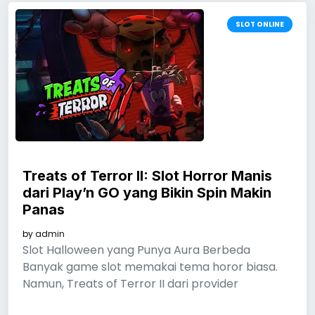
SLOT ONLINE
Treats of Terror II: Slot Horror Manis
dari Play’n GO yang Bikin Spin Makin
Panas
by
admin
Slot Halloween yang Punya Aura Berbeda
Banyak game slot memakai tema horor biasa.
Namun, Treats of Terror II dari provider