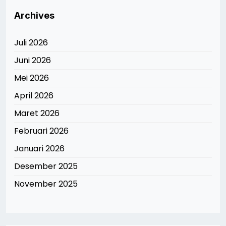
Archives
Juli 2026
Juni 2026
Mei 2026
April 2026
Maret 2026
Februari 2026
Januari 2026
Desember 2025
November 2025