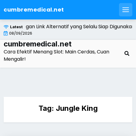
cumbremedical.net
Men
Skip
o4D dengan Link Alternatif yang Selalu Siap Digunakan 
Latest
to
08/09/2026
content
cumbremedical.net
Cara Efektif Menang Slot: Main Cerdas, Cuan
Mengalir!
Tag:
Jungle King